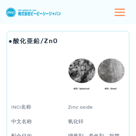
内
Main
容
Menu
を
ス
キ
●酸化亜鉛/ZnO
ッ
プ
INCI名称
Zinc oxide
中文名称
氧化锌