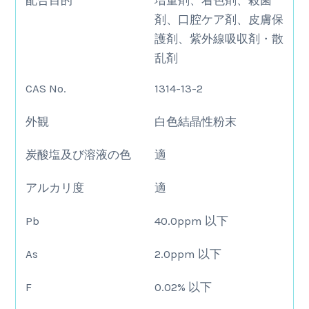
配合目的
増量剤、着色剤、殺菌
剤、口腔ケア剤、皮膚保
護剤、紫外線吸収剤・散
乱剤
CAS No.
1314-13-2
外観
白色結晶性粉末
炭酸塩及び溶液の色
適
アルカリ度
適
Pb
40.0ppm 以下
As
2.0ppm 以下
F
0.02% 以下